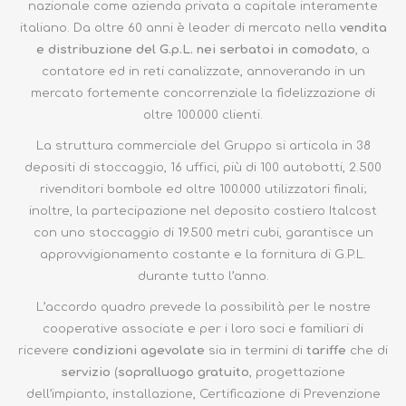
nazionale come azienda privata a capitale interamente
italiano. Da oltre 60 anni è leader di mercato nella
vendita
e distribuzione del G.p.L. nei serbatoi in comodato
, a
contatore ed in reti canalizzate, annoverando in un
mercato fortemente concorrenziale la fidelizzazione di
oltre 100.000 clienti.
La struttura commerciale del Gruppo si articola in 38
depositi di stoccaggio, 16 uffici, più di 100 autobotti, 2.500
rivenditori bombole ed oltre 100.000 utilizzatori finali;
inoltre, la partecipazione nel deposito costiero Italcost
con uno stoccaggio di 19.500 metri cubi, garantisce un
approvvigionamento costante e la fornitura di G.P.L.
durante tutto l’anno.
L’accordo quadro prevede la possibilità per le nostre
cooperative associate e per i loro soci e familiari di
ricevere
condizioni agevolate
sia in termini di
tariffe
che di
servizio
(
sopralluogo gratuito
, progettazione
dell’impianto, installazione, Certificazione di Prevenzione