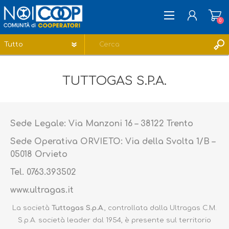
0
REGISTRATI
TUTTOGAS S.P.A.
ACCESSO
LISTA DEI DESIDERI
0
Sede Legale: Via Manzoni 16 – 38122 Trento
Sede Operativa ORVIETO: Via della Svolta 1/B –
05018 Orvieto
Tel. 0763.393502
www.ultragas.it
La società
Tuttogas S.p.A
., controllata dalla Ultragas C.M.
S.p.A. società leader dal 1954, è presente sul territorio