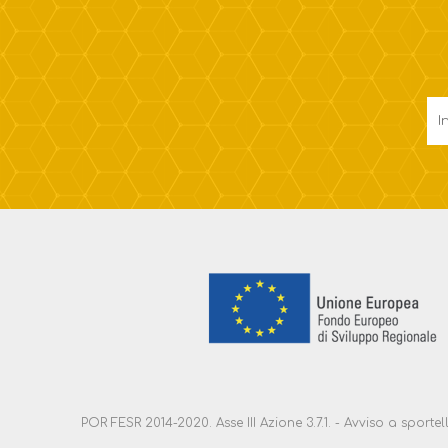
POR FESR 2014-2020. Asse III Azione 3.7.1. - Avviso a sport