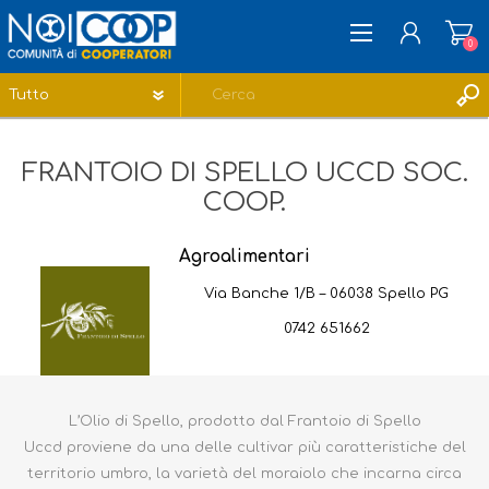
0
REGISTRATI
FRANTOIO DI SPELLO UCCD SOC.
ACCESSO
COOP.
LISTA DEI DESIDERI
0
Agroalimentari
Via Banche 1/B – 06038 Spello PG
0742 651662
L’Olio di Spello, prodotto dal Frantoio di Spello
Uccd proviene da una delle cultivar più caratteristiche del
territorio umbro, la varietà del moraiolo che incarna circa