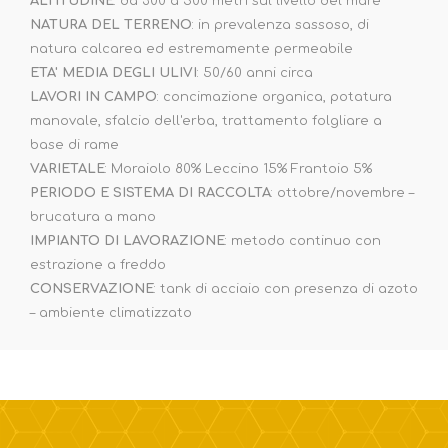
ALTITUDINE
: da 300 a 500 metri sul livello del mare
NATURA DEL TERRENO
: in prevalenza sassoso, di
natura calcarea ed estremamente permeabile
ETA' MEDIA DEGLI ULIVI
: 50/60 anni circa
LAVORI IN CAMPO
: concimazione organica, potatura
manovale, sfalcio dell'erba, trattamento folgliare a
base di rame
VARIETALE
: Moraiolo 80% Leccino 15% Frantoio 5%
PERIODO E SISTEMA DI RACCOLTA
: ottobre/novembre –
brucatura a mano
IMPIANTO DI LAVORAZIONE
: metodo continuo con
estrazione a freddo
CONSERVAZIONE
: tank di acciaio con presenza di azoto
– ambiente climatizzato