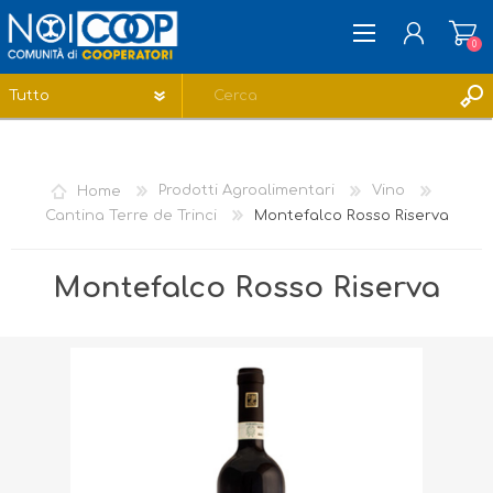
0
REGISTRATI
ACCESSO
Home
Prodotti Agroalimentari
Vino
LISTA DEI DESIDERI
0
Cantina Terre de Trinci
Montefalco Rosso Riserva
Montefalco Rosso Riserva