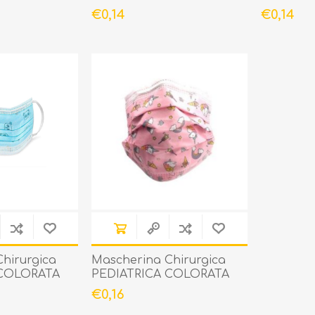
€0,14
€0,14
hirurgica
Mascherina Chirurgica
 COLORATA
PEDIATRICA COLORATA
BAMBINA
€0,16