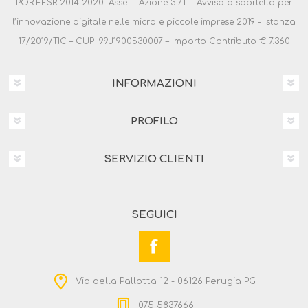
POR FESR 2014-2020. Asse III Azione 3.7.1. - Avviso a sportello per
l’innovazione digitale nelle micro e piccole imprese 2019 - Istanza
17/2019/TIC – CUP I99J1900530007 – Importo Contributo € 7.360
INFORMAZIONI
PROFILO
SERVIZIO CLIENTI
SEGUICI
Via della Pallotta 12 - 06126 Perugia PG
075 5837666