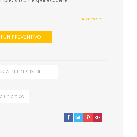
imprevisti con le spalle coperte.
Assimoco
ISTA DEI DESIDERI