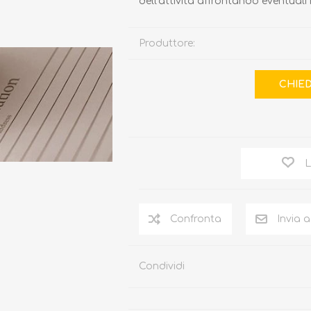
dell'attività affrontando eventuali 
Produttore:
L
Condividi