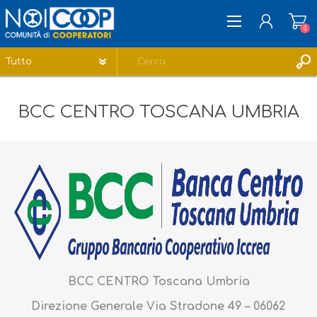
0
REGISTRATI
BCC CENTRO TOSCANA UMBRIA
ACCESSO
LISTA DEI DESIDERI
0
BCC CENTRO Toscana Umbria
Direzione Generale Via Stradone 49 – 06062