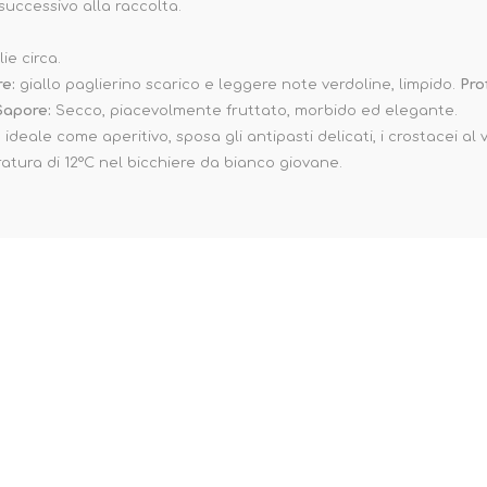
successivo alla raccolta.
ie circa.
re:
giallo paglierino scarico e leggere note verdoline, limpido.
Pro
Sapore:
Secco, piacevolmente fruttato, morbido ed elegante.
:
ideale come aperitivo, sposa gli antipasti delicati, i crostacei al
atura di 12°C nel bicchiere da bianco giovane.